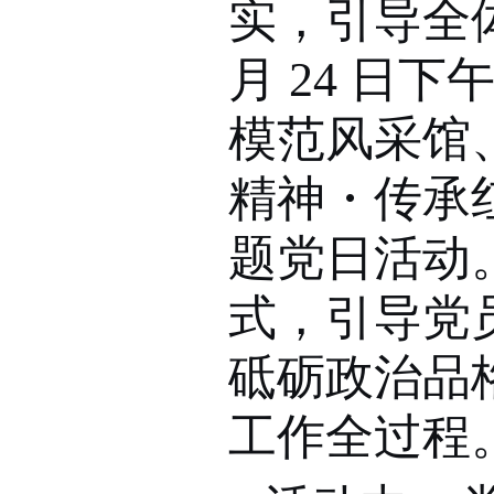
实，引导全
月
24
日下
模范风采馆
・
精神
传承
题党日活动
式，引导党
砥砺政治品
工作全过程